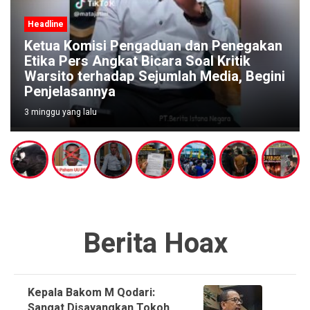
Headline
Ketua Komisi Pengaduan dan Penegakan
Etika Pers Angkat Bicara Soal Kritik
Warsito terhadap Sejumlah Media, Begini
Penjelasannya
3 minggu yang lalu
Berita Hoax
Kepala Bakom M Qodari:
Sangat Disayangkan Tokoh