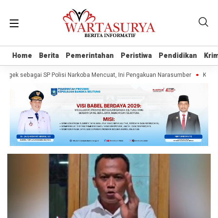
Home
Home
Berita
Berita
Pemerintahan
Pemerintahan
Peristiwa
Peristiwa
Pendidikan
Pendidikan
Krim
Krim
ngek sebagai SP Polisi Narkoba Mencuat, Ini Pengakuan Narasumber
Klaim 