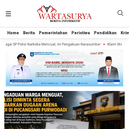
Home
Home
Berita
Berita
Pemerintahan
Pemerintahan
Peristiwa
Peristiwa
Pendidikan
Pendidikan
Krim
Krim
gai SP Polisi Narkoba Mencuat, Ini Pengakuan Narasumber
Klaim Wartawan 