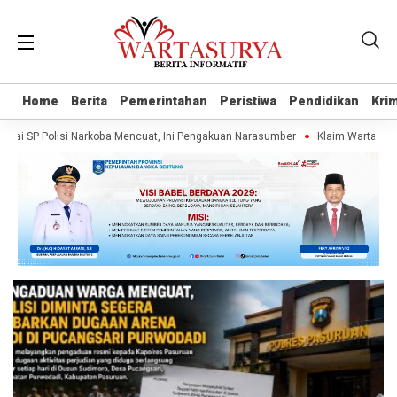
Home
Home
Berita
Berita
Pemerintahan
Pemerintahan
Peristiwa
Peristiwa
Pendidikan
Pendidikan
Krim
Krim
i SP Polisi Narkoba Mencuat, Ini Pengakuan Narasumber
Klaim Wartawan Tan