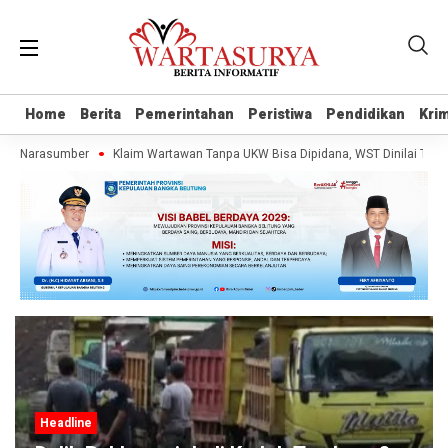
Home
Home
Berita
Berita
Pemerintahan
Pemerintahan
Peristiwa
Peristiwa
Pendidikan
Pendidikan
Krim
Krim
n Narasumber
Klaim Wartawan Tanpa UKW Bisa Dipidana, WST Dinilai Tak Pah
Headline