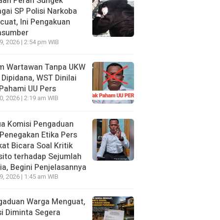
aan Peran Sungek
gai SP Polisi Narkoba
uat, Ini Pengakuan
asumber
29, 2026 | 2:54 pm WIB
im Wartawan Tanpa UKW
 Dipidana, WST Dinilai
 Pahami UU Pers
20, 2026 | 2:19 am WIB
ua Komisi Pengaduan
Penegakan Etika Pers
at Bicara Soal Kritik
ito terhadap Sejumlah
a, Begini Penjelasannya
19, 2026 | 1:45 am WIB
gaduan Warga Menguat,
si Diminta Segera