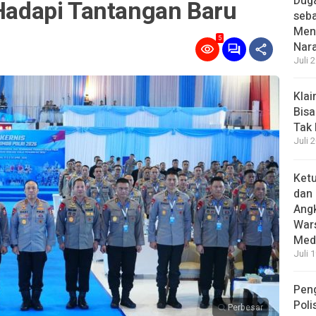
Dug
 Hadapi Tantangan Baru
seba
Menc
5
Nar
Juli 
Kla
Bisa
Tak
Juli 
Ket
dan 
Angk
Wars
Medi
Juli 
Pen
Poli
Perbesar