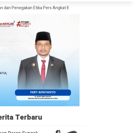
kan Etika Pers Angkat Bicara Soal Kritik Warsito terhadap Sejumlah Med
erita Terbaru