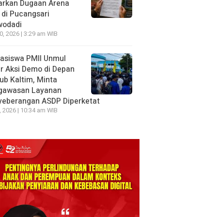
arkan Dugaan Arena
 di Pucangsari
wodadi
10, 2026 | 3:29 am WIB
asiswa PMII Unmul
r Aksi Demo di Depan
ub Kaltim, Minta
gawasan Layanan
yeberangan ASDP Diperketat
8, 2026 | 10:34 am WIB