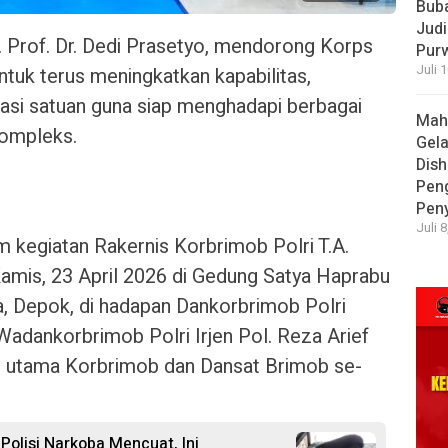
Bub
Judi
. Prof. Dr. Dedi Prasetyo, mendorong Korps
Pur
Juli 
ntuk terus meningkatkan kapabilitas,
asi satuan guna siap menghadapi berbagai
Mah
kompleks.
Gela
Dish
Pen
Pen
Juli 
m kegiatan Rakernis Korbrimob Polri T.A.
amis, 23 April 2026 di Gedung Satya Haprabu
, Depok, di hadapan Dankorbrimob Polri
adankorbrimob Polri Irjen Pol. Reza Arief
at utama Korbrimob dan Dansat Brimob se-
olisi Narkoba Mencuat, Ini