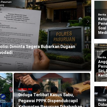
HEADLI
lisi Diminta Segera Bubarkan Dugaan
Dugaa
wodadi
Nara
1 mingg
HEADLINE
Diduga Terlibat Kasus Sabu,
HEADLI
Pegawai PPPK Dispendukcapil
Klai
P
Kabupaten Pasuruan Dikabarkan
Dipid