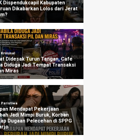
ers
Penjelasannya
u yang lalu
3 minggu yang lalu