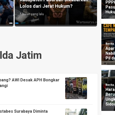
Lolos dari Jerat Hukum?
UU P
1 bulan yang lalu
2 mingg
lda Jatim
mbang? AWI Desak APH Bongkar
angi
estabes Surabaya Diminta