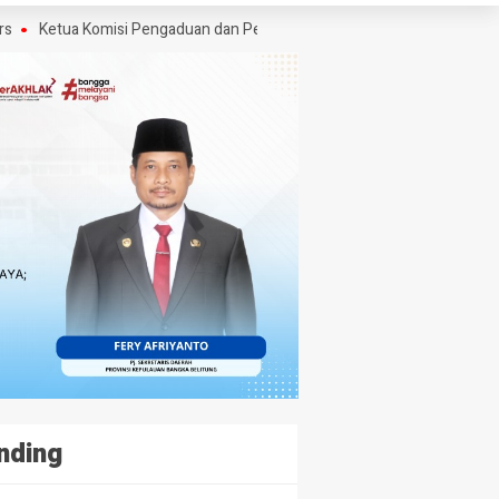
a Komisi Pengaduan dan Penegakan Etika Pers Angkat Bicara Soal Kritik 
nding