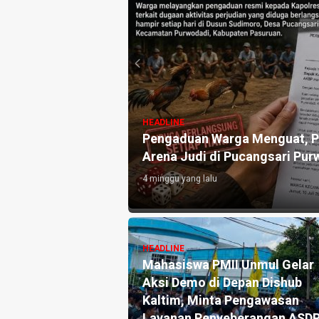
HEADLINE
uat, Ini Pengakuan
Pengaduan Warga Menguat, Po
Arena Judi di Pucangsari Pur
4 minggu yang lalu
HEADLINE
Pengaduan dan
Mahasiswa PMII Unmul Gelar
ka Pers Angkat
Aksi Demo di Depan Dishub
tik Warsito
Kaltim, Minta Pengawasan
lah Media, Begini
Layanan Penyeberangan ASD