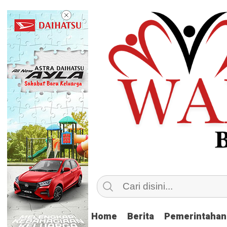
Home
Home
Berita
Berita
Pemerintahan
Pemerintahan