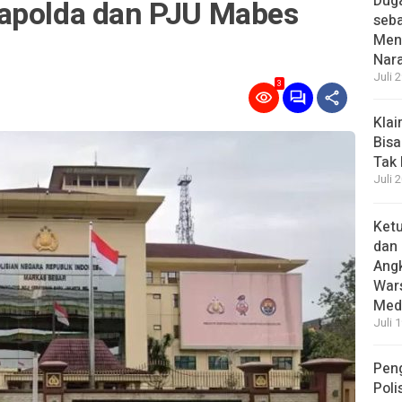
Dug
apolda dan PJU Mabes
seba
Menc
Nar
Juli 
3
Kla
Bisa
Tak
Juli 
Ket
dan 
Angk
Wars
Medi
Juli 
Pen
Poli