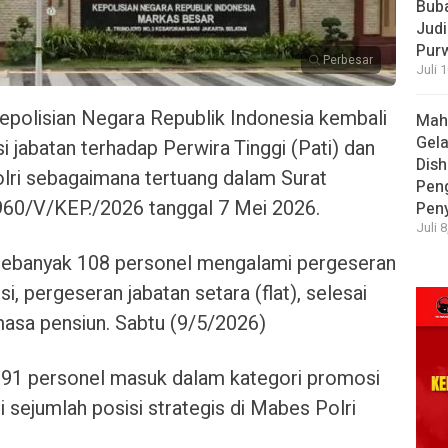
Bub
Judi
Pur
Perbesar
Juli 
polisian Negara Republik Indonesia kembali
Mah
Gela
 jabatan terhadap Perwira Tinggi (Pati) dan
Dish
ri sebagaimana tertuang dalam Surat
Pen
60/V/KEP./2026 tanggal 7 Mei 2026.
Pen
Juli 
at sebanyak 108 personel mengalami pergeseran
i, pergeseran jabatan setara (flat), selesai
asa pensiun. Sabtu (9/5/2026)
k 91 personel masuk dalam kategori promosi
ti sejumlah posisi strategis di Mabes Polri