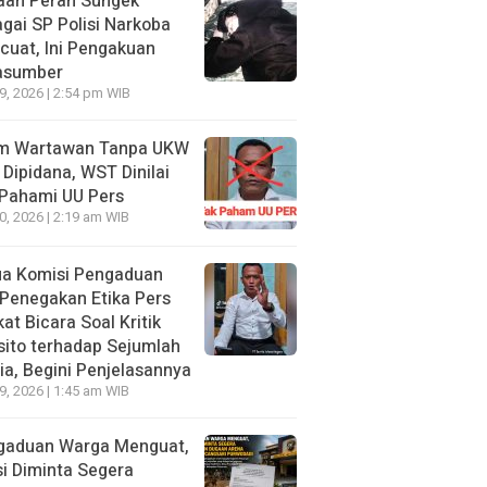
aan Peran Sungek
gai SP Polisi Narkoba
uat, Ini Pengakuan
asumber
29, 2026 | 2:54 pm WIB
im Wartawan Tanpa UKW
 Dipidana, WST Dinilai
 Pahami UU Pers
20, 2026 | 2:19 am WIB
ua Komisi Pengaduan
Penegakan Etika Pers
at Bicara Soal Kritik
ito terhadap Sejumlah
a, Begini Penjelasannya
19, 2026 | 1:45 am WIB
gaduan Warga Menguat,
si Diminta Segera