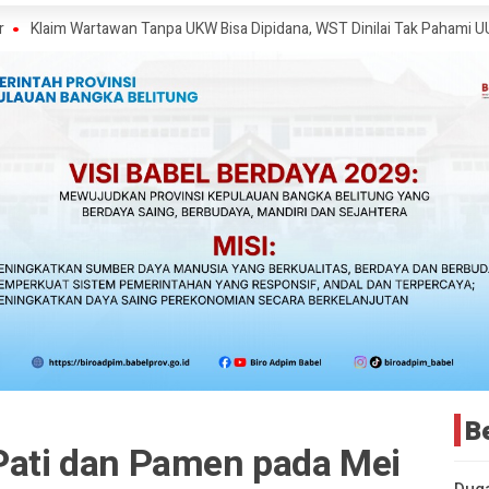
rtawan Tanpa UKW Bisa Dipidana, WST Dinilai Tak Pahami UU Pers
Ket
B
 Pati dan Pamen pada Mei