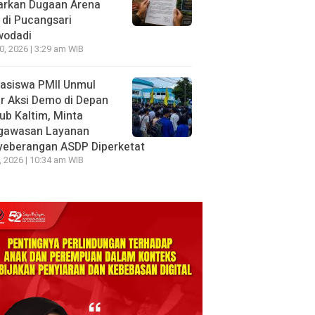
arkan Dugaan Arena
 di Pucangsari
wodadi
10, 2026 | 3:29 am WIB
asiswa PMII Unmul
r Aksi Demo di Depan
ub Kaltim, Minta
gawasan Layanan
yeberangan ASDP Diperketat
8, 2026 | 10:34 am WIB