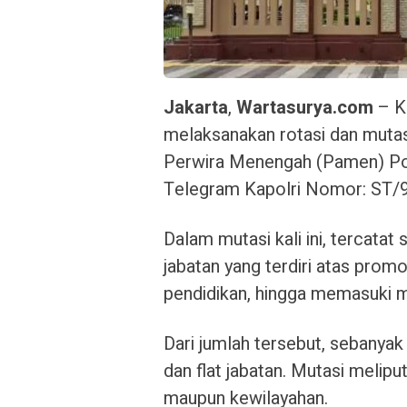
Jakarta
,
Wartasurya.com
– Ke
melaksanakan rotasi dan mutasi
Perwira Menengah (Pamen) Pol
Telegram Kapolri Nomor: ST/9
Dalam mutasi kali ini, tercat
jabatan yang terdiri atas promos
pendidikan, hingga memasuki m
Dari jumlah tersebut, sebanya
dan flat jabatan. Mutasi melipu
maupun kewilayahan.