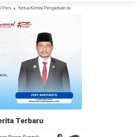
ua Komisi Pengaduan dan Penegakan Etika Pers Angkat Bicara Soal Kriti
erita Terbaru