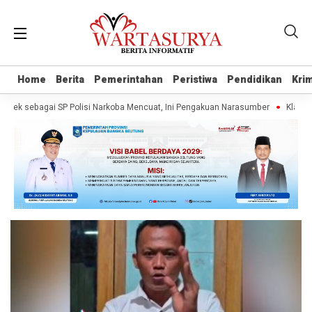
Home
Home
Berita
Berita
Pemerintahan
Pemerintahan
Peristiwa
Peristiwa
Pendidikan
Pendidikan
Krim
Krim
ek sebagai SP Polisi Narkoba Mencuat, Ini Pengakuan Narasumber
Klaim Wa