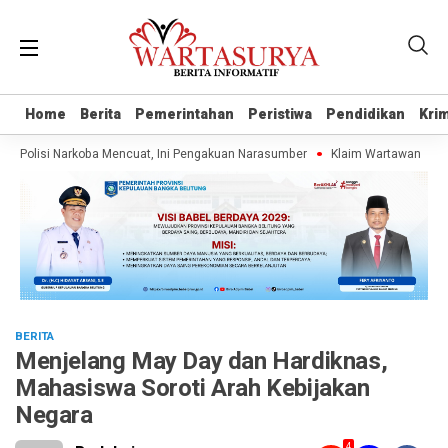
Home
Home
Berita
Berita
Pemerintahan
Pemerintahan
Peristiwa
Peristiwa
Pendidikan
Pendidikan
Krim
Krim
olisi Narkoba Mencuat, Ini Pengakuan Narasumber
Klaim Wartawan Tanpa UK
BERITA
Menjelang May Day dan Hardiknas,
Mahasiswa Soroti Arah Kebijakan
Negara
4