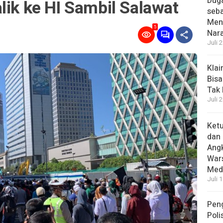
Dug
lik ke HI Sambil Salawat
seba
Menc
5
Nar
Juli 
Kla
Bisa
Tak
Juli 
Ket
dan 
Angk
Wars
Medi
Juli 
Pen
Poli