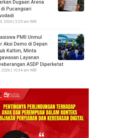
arkan Dugaan Arena
 di Pucangsari
wodadi
10, 2026 | 3:29 am WIB
asiswa PMII Unmul
r Aksi Demo di Depan
ub Kaltim, Minta
gawasan Layanan
yeberangan ASDP Diperketat
8, 2026 | 10:34 am WIB