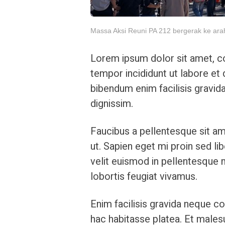
Massa Aksi Reuni PA 212 bergerak ke ara
Lorem ipsum dolor sit amet, co
tempor incididunt ut labore et
bibendum enim facilisis gravida
dignissim.
Faucibus a pellentesque sit am
ut. Sapien eget mi proin sed l
velit euismod in pellentesque m
lobortis feugiat vivamus.
Enim facilisis gravida neque co
hac habitasse platea. Et males