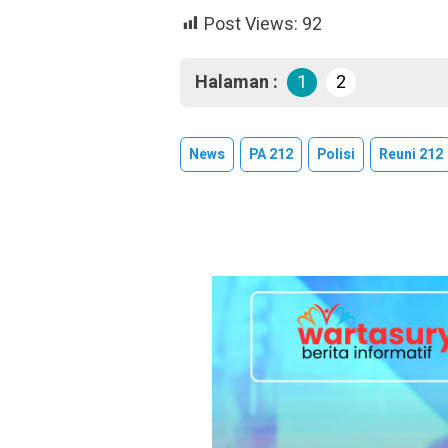
Post Views:
92
Halaman :
1
2
News
PA 212
Polisi
Reuni 212