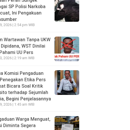
aan Peran Sungek
gai SP Polisi Narkoba
uat, Ini Pengakuan
asumber
29, 2026 | 2:54 pm WIB
im Wartawan Tanpa UKW
 Dipidana, WST Dinilai
 Pahami UU Pers
20, 2026 | 2:19 am WIB
ua Komisi Pengaduan
Penegakan Etika Pers
at Bicara Soal Kritik
ito terhadap Sejumlah
a, Begini Penjelasannya
19, 2026 | 1:45 am WIB
gaduan Warga Menguat,
si Diminta Segera