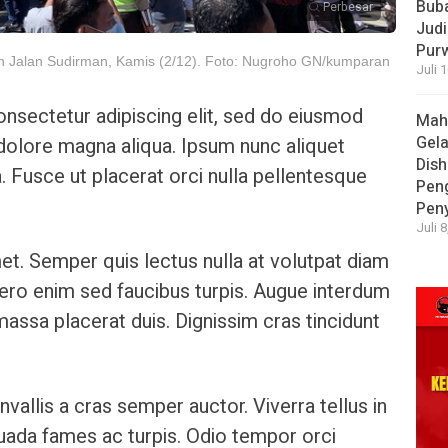
Bub
Perbesar
Judi
Pur
h Jalan Sudirman, Kamis (2/12). Foto: Nugroho GN/kumparan
Juli 
nsectetur adipiscing elit, sed do eiusmod
Mah
Gela
 dolore magna aliqua. Ipsum nunc aliquet
Dish
. Fusce ut placerat orci nulla pellentesque
Pen
Pen
Juli 
et. Semper quis lectus nulla at volutpat diam
ibero enim sed faucibus turpis. Augue interdum
assa placerat duis. Dignissim cras tincidunt
nvallis a cras semper auctor. Viverra tellus in
uada fames ac turpis. Odio tempor orci