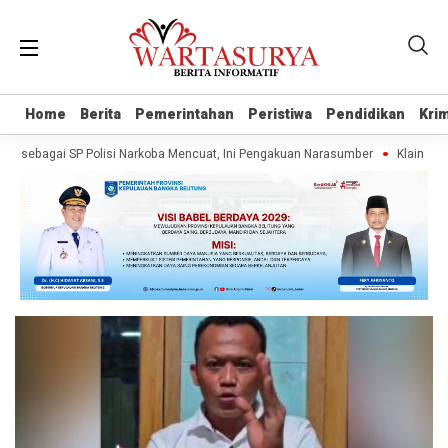
Home
Home
Berita
Berita
Pemerintahan
Pemerintahan
Peristiwa
Peristiwa
Pendidikan
Pendidikan
Krim
Krim
 sebagai SP Polisi Narkoba Mencuat, Ini Pengakuan Narasumber
Klaim Warta