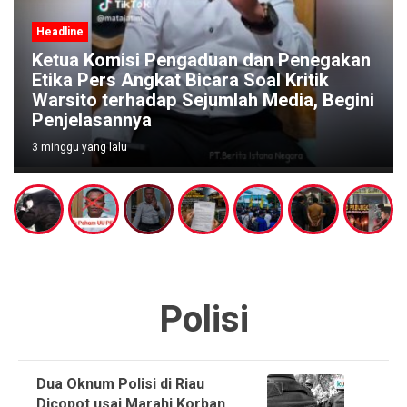
Headline
Pengaduan Warga Menguat, Polisi
Diminta Segera Bubarkan Dugaan Arena
Judi di Pucangsari Purwodadi
1 bulan yang lalu
Polisi
Dua Oknum Polisi di Riau
Dicopot usai Marahi Korban