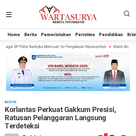
Home
Home
Berita
Berita
Pemerintahan
Pemerintahan
Peristiwa
Peristiwa
Pendidikan
Pendidikan
Krim
Krim
ai SP Polisi Narkoba Mencuat, Ini Pengakuan Narasumber
Klaim Wartawan Ta
BERITA
Korlantas Perkuat Gakkum Presisi,
Ratusan Pelanggaran Langsung
Terdeteksi
3