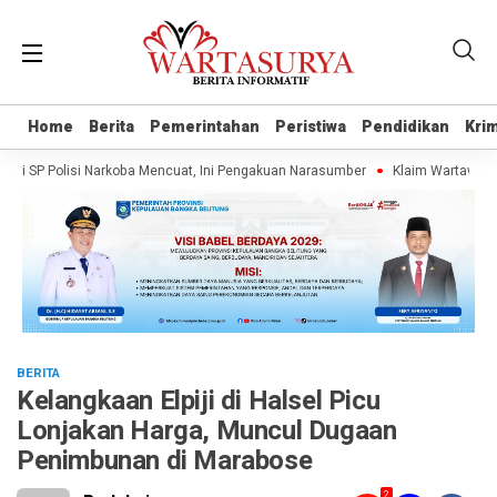
Home
Home
Berita
Berita
Pemerintahan
Pemerintahan
Peristiwa
Peristiwa
Pendidikan
Pendidikan
Krim
Krim
P Polisi Narkoba Mencuat, Ini Pengakuan Narasumber
Klaim Wartawan Tanpa 
BERITA
Kelangkaan Elpiji di Halsel Picu
Lonjakan Harga, Muncul Dugaan
Penimbunan di Marabose
2