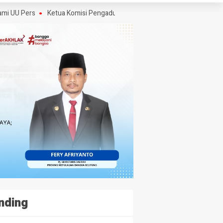
ers
Ketua Komisi Pengaduan dan Penegakan Etika Pers Angkat Bicara S
nding