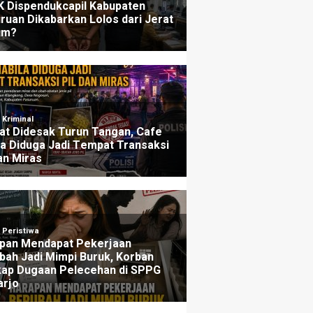
ers
Penjelasannya
u yang lalu
3 minggu yang lalu