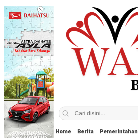
Home
Home
Berita
Berita
Pemerintahan
Pemerintahan