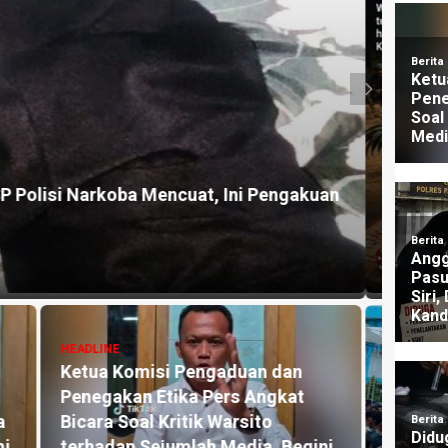
HEADLI
lisi Diminta Segera Bubarkan Dugaan
Dugaa
wodadi
Nara
1 mingg
HEADLINE
Diduga Terlibat Kasus Sabu,
HEADLI
Pegawai PPPK Dispendukcapil
Klai
P
Kabupaten Pasuruan Dikabarkan
Dipid