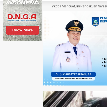
ungek sebagai SP Polisi Narkoba Mencuat, Ini Pengakuan Narasumber