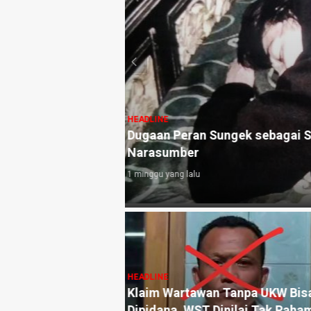
HEADLINE
uat, Ini Pengakuan
Pengaduan Warga Menguat, Po
Arena Judi di Pucangsari Pur
4 minggu yang lalu
HEADLINE
Pengaduan dan
Mahasiswa PMII Unmul Gelar
ka Pers Angkat
Aksi Demo di Depan Dishub
tik Warsito
Kaltim, Minta Pengawasan
lah Media, Begini
Layanan Penyeberangan ASD