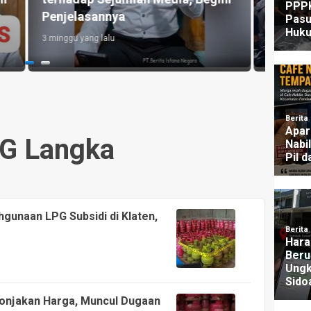
Lolos dari Jerat Hukum?
UU P
1 bulan yang lalu
2 mingg
G Langka
gunaan LPG Subsidi di Klaten,
 Lonjakan Harga, Muncul Dugaan