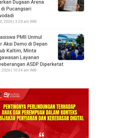
arkan Dugaan Arena
 di Pucangsari
wodadi
10, 2026 | 3:29 am WIB
asiswa PMII Unmul
r Aksi Demo di Depan
ub Kaltim, Minta
gawasan Layanan
yeberangan ASDP Diperketat
8, 2026 | 10:34 am WIB