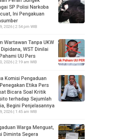
aan Peran Sungek
gai SP Polisi Narkoba
uat, Ini Pengakuan
asumber
29, 2026 | 2:54 pm WIB
im Wartawan Tanpa UKW
 Dipidana, WST Dinilai
 Pahami UU Pers
20, 2026 | 2:19 am WIB
ua Komisi Pengaduan
Penegakan Etika Pers
at Bicara Soal Kritik
ito terhadap Sejumlah
a, Begini Penjelasannya
19, 2026 | 1:45 am WIB
gaduan Warga Menguat,
si Diminta Segera