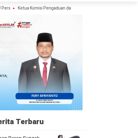
tua Komisi Pengaduan dan Penegakan Etika Pers Angkat Bicara Soal Kriti
erita Terbaru