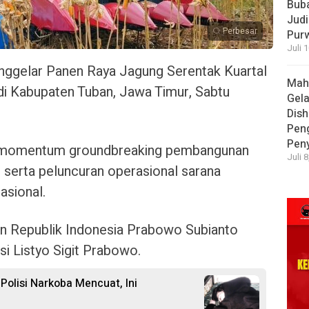
Bub
Judi
Perbesar
Pur
Juli 
enggelar Panen Raya Jagung Serentak Kuartal
Mah
 di Kabupaten Tuban, Jawa Timur, Sabtu
Gela
Dish
Pen
Pen
di momentum groundbreaking pembangunan
Juli 
 serta peluncuran operasional sarana
asional.
den Republik Indonesia Prabowo Subianto
si Listyo Sigit Prabowo.
olisi Narkoba Mencuat, Ini