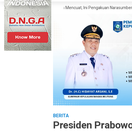
agai SP Polisi Narkoba Mencuat, Ini Pengakuan Narasumber
Klaim W
BERITA
Presiden Prabowo