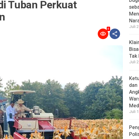
Dug
di Tuban Perkuat
seba
n
Menc
Nar
Juli 
8
Kla
Bisa
Tak
Juli 
Ket
dan 
Angk
Wars
Medi
Juli 
Pen
Poli