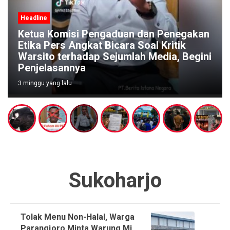
Headline
Ketua Komisi Pengaduan dan Penegakan
Etika Pers Angkat Bicara Soal Kritik
Warsito terhadap Sejumlah Media, Begini
Penjelasannya
3 minggu yang lalu
Sukoharjo
Tolak Menu Non-Halal, Warga
Parangjoro Minta Warung Mi