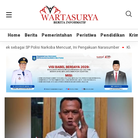
Home
Home
Berita
Berita
Pemerintahan
Pemerintahan
Peristiwa
Peristiwa
Pendidikan
Pendidikan
Krim
Krim
ek sebagai SP Polisi Narkoba Mencuat, Ini Pengakuan Narasumber
Klaim Wa