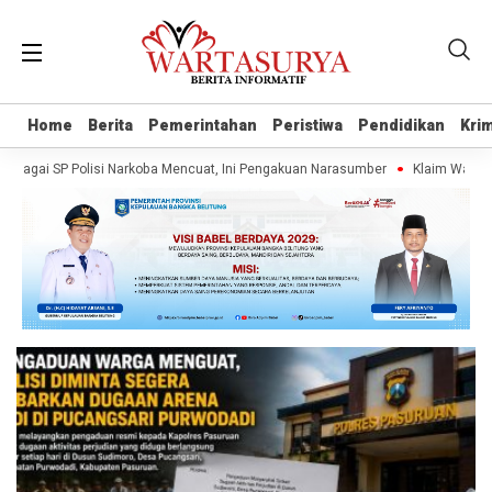
Home
Home
Berita
Berita
Pemerintahan
Pemerintahan
Peristiwa
Peristiwa
Pendidikan
Pendidikan
Krim
Krim
agai SP Polisi Narkoba Mencuat, Ini Pengakuan Narasumber
Klaim Wartawan