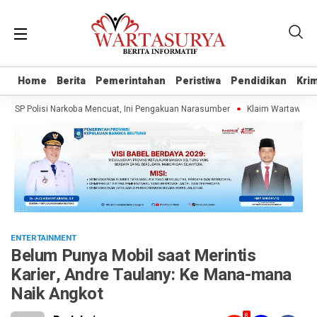
Home
Home
Berita
Berita
Pemerintahan
Pemerintahan
Peristiwa
Peristiwa
Pendidikan
Pendidikan
Krim
Krim
SP Polisi Narkoba Mencuat, Ini Pengakuan Narasumber
Klaim Wartawan Tanpa
ENTERTAINMENT
Belum Punya Mobil saat Merintis
Karier, Andre Taulany: Ke Mana-mana
Naik Angkot
8