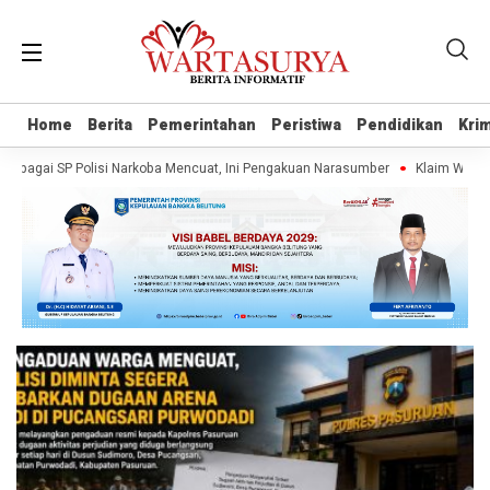
Home
Home
Berita
Berita
Pemerintahan
Pemerintahan
Peristiwa
Peristiwa
Pendidikan
Pendidikan
Krim
Krim
bagai SP Polisi Narkoba Mencuat, Ini Pengakuan Narasumber
Klaim Wartawa