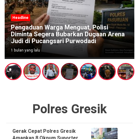
Headline
Mahasisw
duan Warga Menguat, Polisi
di Depan 
ta Segera Bubarkan Dugaan Arena
Pengawas
di Pucangsari Purwodadi
ASDP Dip
ng lalu
1 bulan yang la
Polres Gresik
Gerak Cepat Polres Gresik
Amankan 8 Oknum Suporter