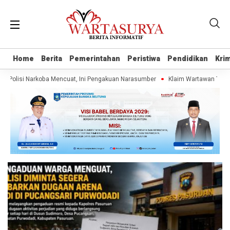
Home
Home
Berita
Berita
Pemerintahan
Pemerintahan
Peristiwa
Peristiwa
Pendidikan
Pendidikan
Krim
Krim
 Polisi Narkoba Mencuat, Ini Pengakuan Narasumber
Klaim Wartawan Tanpa U