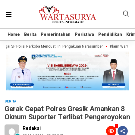
Home
Home
Berita
Berita
Pemerintahan
Pemerintahan
Peristiwa
Peristiwa
Pendidikan
Pendidikan
Krim
Krim
 SP Polisi Narkoba Mencuat, Ini Pengakuan Narasumber
Klaim Wartawan Tan
BERITA
Gerak Cepat Polres Gresik Amankan 8
Oknum Suporter Terlibat Pengeroyokan
5
Redaksi