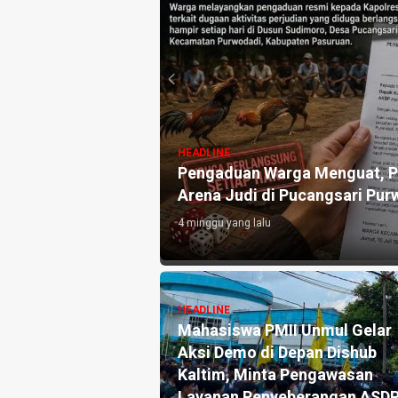
HEADLINE
uat, Ini Pengakuan
Pengaduan Warga Menguat, Po
Arena Judi di Pucangsari Pur
4 minggu yang lalu
HEADLINE
Pengaduan dan
Mahasiswa PMII Unmul Gelar
ka Pers Angkat
Aksi Demo di Depan Dishub
tik Warsito
Kaltim, Minta Pengawasan
lah Media, Begini
Layanan Penyeberangan ASD