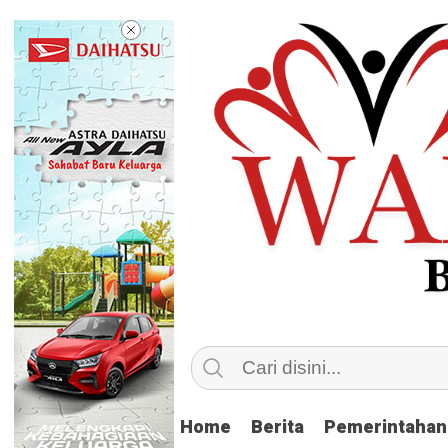
Home
Home
Berita
Berita
Pemerintahan
Pemerintahan