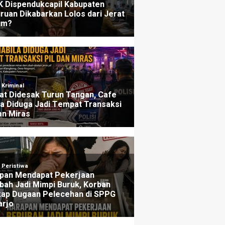
ers
Penjelasannya
u yang lalu
3 minggu yang lalu