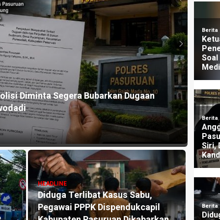
HEADLI
lisi Diminta Segera Bubarkan Dugaan
Dugaa
wodadi
Nara
1 mingg
HEADLINE
Diduga Terlibat Kasus Sabu,
HEADLI
Pegawai PPPK Dispendukcapil
Klai
P
Kabupaten Pasuruan Dikabarkan
Dipid