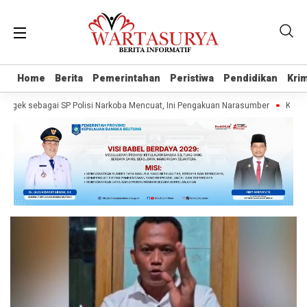
Home
Home
Berita
Berita
Pemerintahan
Pemerintahan
Peristiwa
Peristiwa
Pendidikan
Pendidikan
Krim
Krim
gek sebagai SP Polisi Narkoba Mencuat, Ini Pengakuan Narasumber
Klaim W