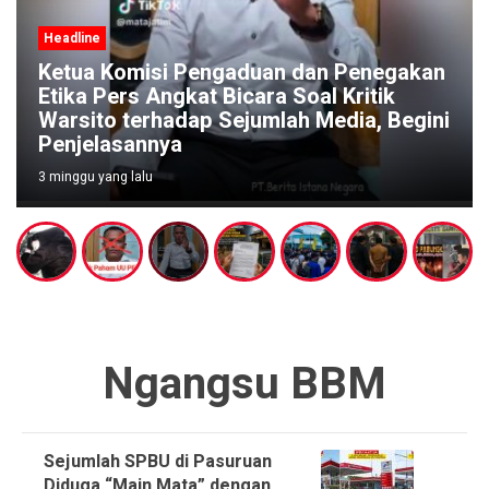
Headline
gaduan dan Penegakan
icara Soal Kritik
Pengaduan Warga Meng
Sejumlah Media, Begini
Diminta Segera Buba
Judi di Pucangsari P
1 bulan yang lalu
Ngangsu BBM
Sejumlah SPBU di Pasuruan
Diduga “Main Mata” dengan