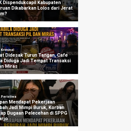
ers
Penjelasannya
u yang lalu
3 minggu yang lalu