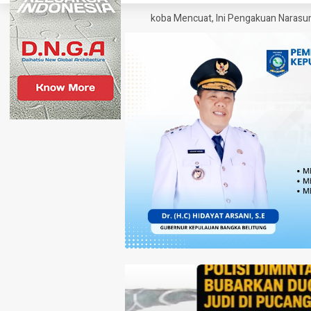
ngek sebagai SP Polisi Narkoba Mencuat, Ini Pengakuan Narasumber