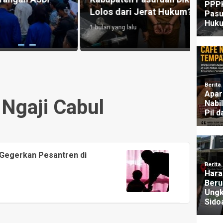
Lolos dari Jerat Hukum?
UU P
1 bulan yang lalu
3 mingg
Ngaji Cabul
 Gegerkan Pesantren di