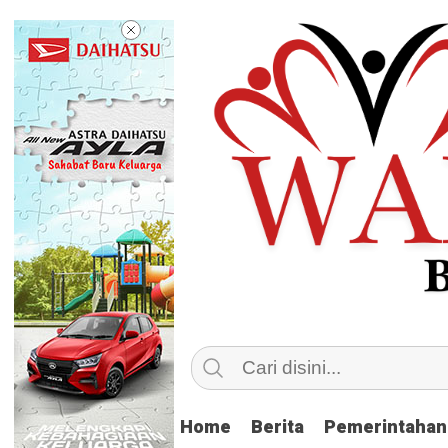
Home
Home
Berita
Berita
Pemerintahan
Pemerintahan