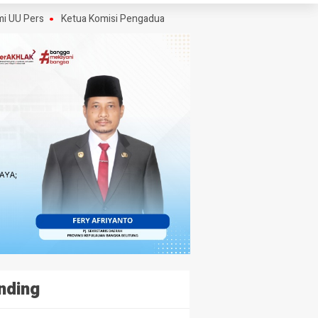
rs
Ketua Komisi Pengaduan dan Penegakan Etika Pers Angkat Bicara S
nding