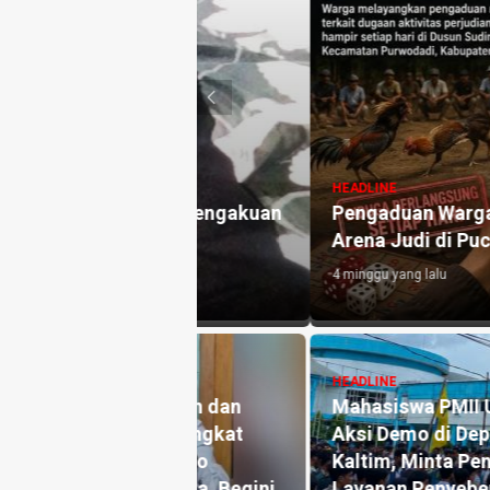
HEADLINE
uat, Ini Pengakuan
Pengaduan Warga Menguat, Po
Arena Judi di Pucangsari Pur
4 minggu yang lalu
HEADLINE
Pengaduan dan
Mahasiswa PMII Unmul Gelar
ka Pers Angkat
Aksi Demo di Depan Dishub
tik Warsito
Kaltim, Minta Pengawasan
lah Media, Begini
Layanan Penyeberangan ASD