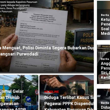
HEADLI
lisi Diminta Segera Bubarkan Dugaan
Dugaa
wodadi
Nara
1 mingg
HEADLINE
Diduga Terlibat Kasus Sabu,
HEADLI
Pegawai PPPK Dispendukcapil
Klai
P
Kabupaten Pasuruan Dikabarkan
Dipid