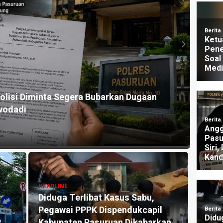
HEADLI
lisi Diminta Segera Bubarkan Dugaan
Dugaa
wodadi
Nara
1 mingg
HEADLINE
Diduga Terlibat Kasus Sabu,
HEADLI
Pegawai PPPK Dispendukcapil
Klai
P
Kabupaten Pasuruan Dikabarkan
Dipid