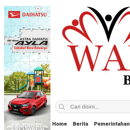
Home
Home
Berita
Berita
Pemerintahan
Pemerintahan