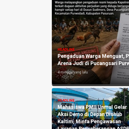
HEADLINE
uat, Ini Pengakuan
Pengaduan Warga Menguat, Po
Arena Judi di Pucangsari Pur
4 minggu yang lalu
HEADLINE
Pengaduan dan
Mahasiswa PMII Unmul Gelar
ka Pers Angkat
Aksi Demo di Depan Dishub
tik Warsito
Kaltim, Minta Pengawasan
lah Media, Begini
Layanan Penyeberangan ASD