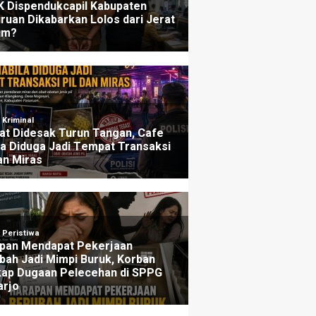
ers
Penjelasannya
u yang lalu
3 minggu yang lalu