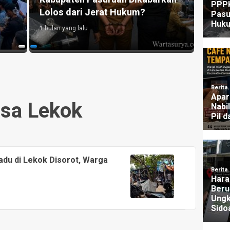
Lolos dari Jerat Hukum?
UU P
1 bulan yang lalu
3 mingg
sa Lekok
du di Lekok Disorot, Warga