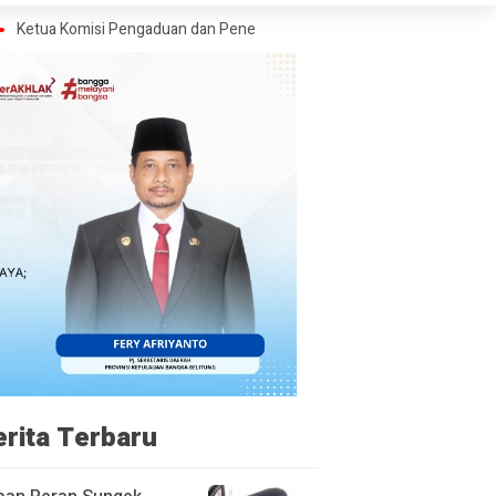
isi Pengaduan dan Penegakan Etika Pers Angkat Bicara Soal Kritik Wars
erita Terbaru