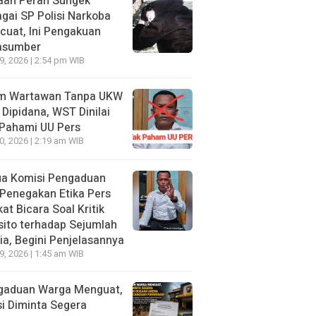
aan Peran Sungek
gai SP Polisi Narkoba
uat, Ini Pengakuan
asumber
29, 2026 | 2:54 pm WIB
im Wartawan Tanpa UKW
 Dipidana, WST Dinilai
 Pahami UU Pers
20, 2026 | 2:19 am WIB
ua Komisi Pengaduan
Penegakan Etika Pers
at Bicara Soal Kritik
ito terhadap Sejumlah
a, Begini Penjelasannya
19, 2026 | 1:45 am WIB
gaduan Warga Menguat,
si Diminta Segera