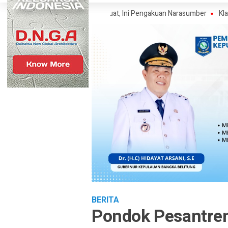
P Polisi Narkoba Mencuat, Ini Pengakuan Narasumber
Klaim Wartawan
BERITA
Pondok Pesantren