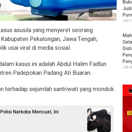
Bub
Judi
Perbesar
Pur
Juli 
kasus asusila yang menyeret seorang
Mah
 Kabupaten Pekalongan, Jawa Tengah,
Gela
 usai viral di media sosial.
Dish
Pen
Pen
dalam kasus ini adalah Abdul Halim Fadlun
Juli 
tren Padepokan Padang Ati Buaran.
n terhadap sejumlah santriwati yang mondok
olisi Narkoba Mencuat, Ini