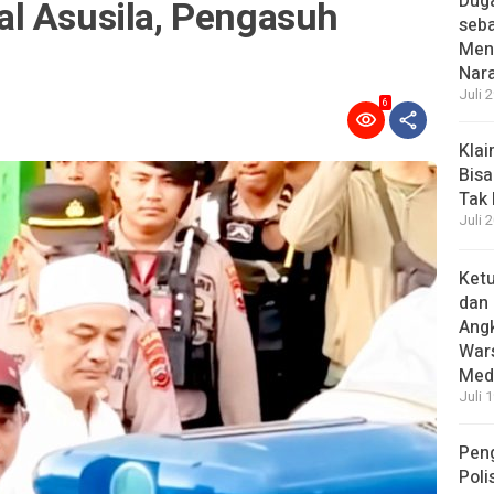
Dug
l Asusila, Pengasuh
seba
Menc
Nar
Juli 
6
Kla
Bisa
Tak
Juli 
Ket
dan 
Angk
Wars
Medi
Juli 
Pen
Poli