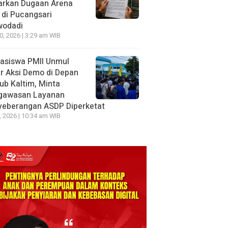
arkan Dugaan Arena
 di Pucangsari
wodadi
10, 2026 | 3:29 am WIB
asiswa PMII Unmul
r Aksi Demo di Depan
ub Kaltim, Minta
gawasan Layanan
yeberangan ASDP Diperketat
8, 2026 | 10:34 am WIB