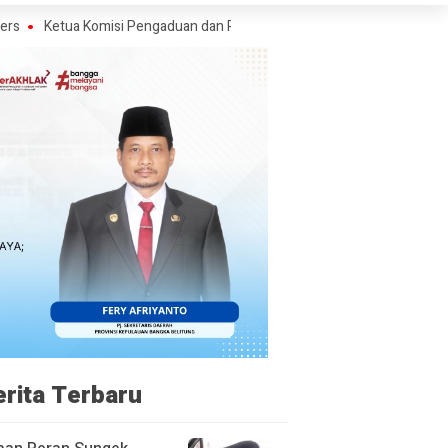
Komisi Pengaduan dan Penegakan Etika Pers Angkat Bicara Soal Kritik W
erita Terbaru