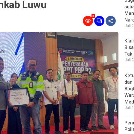
Dug
emkab Luwu
seba
Menc
3
Nar
Juli 
Kla
Bisa
Tak
Juli 
Ket
dan 
Angk
Wars
Medi
Juli 
Pen
Poli