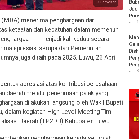
Bub
Perbesar
Judi
Pur
 (MDA) menerima penghargaan dari
Juli 
tas ketaatan dan kepatuhan dalam memenuhi
Mah
enghargaan ini menjadi kali kedua secara
Gela
rima apresiasi serupa dari Pemerintah
Dish
umnya juga diraih pada 2025. Luwu, 26 April
Pen
Pen
Juli 
bentuk apresiasi atas kontribusi perusahaan
 daerah melalui penerimaan pajak yang
ghargaan dilakukan langsung oleh Wakil Bupati
, dalam kegiatan High Level Meeting Tim
talisasi Daerah (TP2DD) Kabupaten Luwu.
emberikan penghargaan kepada sejumlah