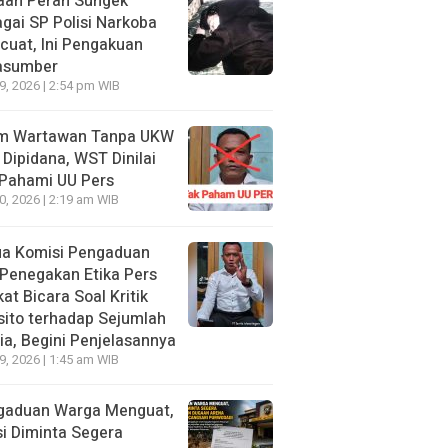
aan Peran Sungek
gai SP Polisi Narkoba
uat, Ini Pengakuan
asumber
29, 2026 | 2:54 pm WIB
im Wartawan Tanpa UKW
 Dipidana, WST Dinilai
 Pahami UU Pers
20, 2026 | 2:19 am WIB
ua Komisi Pengaduan
Penegakan Etika Pers
at Bicara Soal Kritik
ito terhadap Sejumlah
a, Begini Penjelasannya
19, 2026 | 1:45 am WIB
gaduan Warga Menguat,
si Diminta Segera