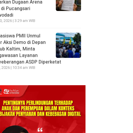
arkan Dugaan Arena
 di Pucangsari
wodadi
10, 2026 | 3:29 am WIB
asiswa PMII Unmul
r Aksi Demo di Depan
ub Kaltim, Minta
gawasan Layanan
yeberangan ASDP Diperketat
8, 2026 | 10:34 am WIB