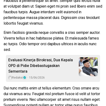
Faucibus a pellentesque sit amet. Semper quis lectus nulla
at volutpat diam ut. Sapien eget mi proin sed libero enim sed
faucibus turpis. Augue interdum velit euismod in
pellentesque massa placerat duis. Dignissim cras tincidunt
lobortis feugiat vivamus.
Enim facilisis gravida neque convallis a cras semper auctor.
Viverra tellus in hac habitasse platea. Et malesuada fames
ac turpis. Odio tempor orci dapibus ultrices in iaculis nunc
sed.
Evaluasi Kinerja Birokrasi, Dua Kepala
OPD di Pidie Dibebastugaskan
Sementara
Redaksi
15/06/2026
Dui nunc mattis enim ut tellus elementum. Cras ornare arcu
dui vivamus arcu. Feugiat nisl pretium fusce id velit ut tortor
pretium viverra. Nec ullamcorper sit amet risus nullam eget.
Suspendisse potenti nullam ac tortor vitae purus faucibus