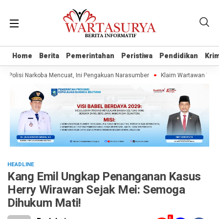
Home
Home
Berita
Berita
Pemerintahan
Pemerintahan
Peristiwa
Peristiwa
Pendidikan
Pendidikan
Krim
Krim
lisi Narkoba Mencuat, Ini Pengakuan Narasumber
Klaim Wartawan Tanpa UKW
HEADLINE
Kang Emil Ungkap Penanganan Kasus
Herry Wirawan Sejak Mei: Semoga
Dihukum Mati!
6