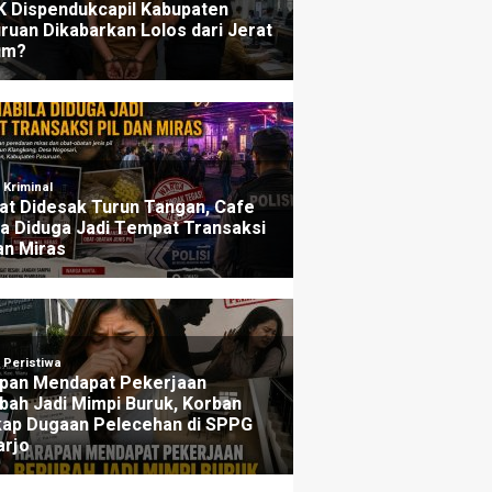
ers
Penjelasannya
u yang lalu
3 minggu yang lalu