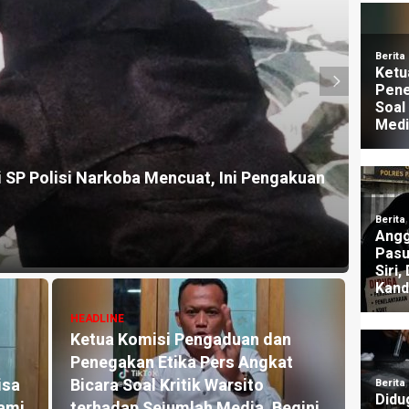
HEADLI
lisi Diminta Segera Bubarkan Dugaan
Dugaa
rwodadi
Nara
1 mingg
HEADLINE
Diduga Terlibat Kasus Sabu,
HEADLI
Pegawai PPPK Dispendukcapil
Klai
P
Kabupaten Pasuruan Dikabarkan
Dipid