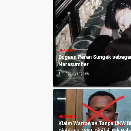
HEADLINE
uat, Ini Pengakuan
Pengaduan Warga Menguat, Po
Arena Judi di Pucangsari Pu
4 minggu yang lalu
HEADLINE
Pengaduan dan
Mahasiswa PMII Unmul Gelar
ka Pers Angkat
Aksi Demo di Depan Dishub
tik Warsito
Kaltim, Minta Pengawasan
lah Media, Begini
Layanan Penyeberangan ASD