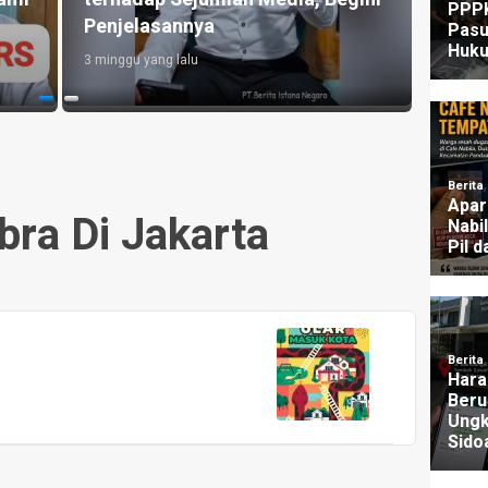
Lolos dari Jerat Hukum?
UU P
1 bulan yang lalu
3 mingg
bra Di Jakarta