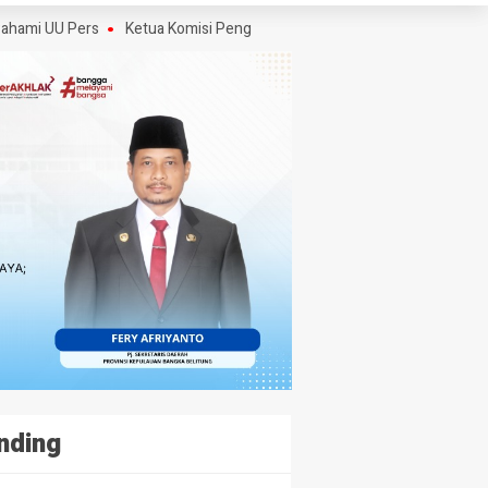
UU Pers
Ketua Komisi Pengaduan dan Penegakan Etika Pers Angkat Bica
nding