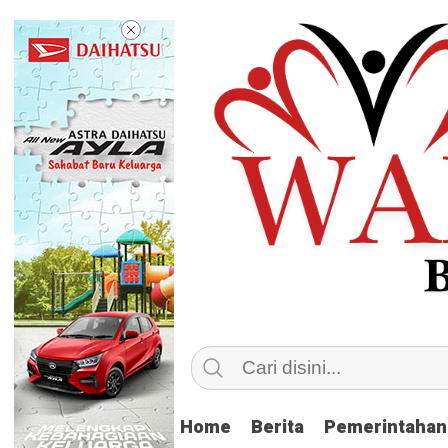
Home
Home
Berita
Berita
Pemerintahan
Pemerintahan