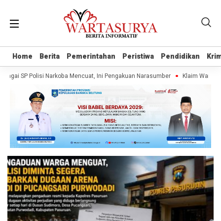
Home
Home
Berita
Berita
Pemerintahan
Pemerintahan
Peristiwa
Peristiwa
Pendidikan
Pendidikan
Krim
Krim
gai SP Polisi Narkoba Mencuat, Ini Pengakuan Narasumber
Klaim Wartawan 