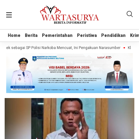
Home
Home
Berita
Berita
Pemerintahan
Pemerintahan
Peristiwa
Peristiwa
Pendidikan
Pendidikan
Krim
Krim
ek sebagai SP Polisi Narkoba Mencuat, Ini Pengakuan Narasumber
Klaim Wa