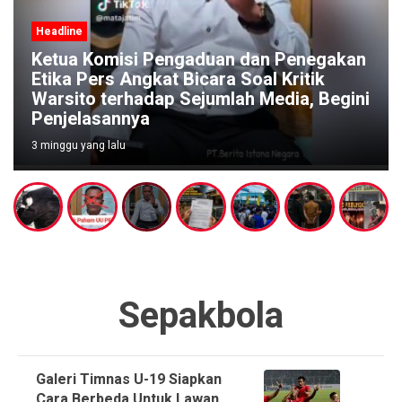
Headline
 dan Penegakan
Soal Kritik
Pengaduan Warga Menguat, P
h Media, Begini
Diminta Segera Bubarkan D
Judi di Pucangsari Purwoda
4 minggu yang lalu
Sepakbola
Galeri Timnas U-19 Siapkan
Cara Berbeda Untuk Lawan