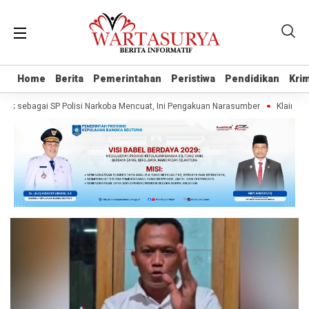
Home
Home
Berita
Berita
Pemerintahan
Pemerintahan
Peristiwa
Peristiwa
Pendidikan
Pendidikan
Krim
Krim
k sebagai SP Polisi Narkoba Mencuat, Ini Pengakuan Narasumber
Klaim War