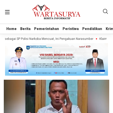
Home
Home
Berita
Berita
Pemerintahan
Pemerintahan
Peristiwa
Peristiwa
Pendidikan
Pendidikan
Krim
Krim
sebagai SP Polisi Narkoba Mencuat, Ini Pengakuan Narasumber
Klaim Warta