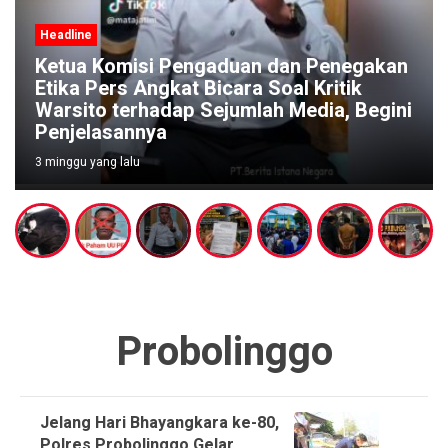
Headline
egakan
ik
Pengaduan Warga Menguat, Polisi
 Begini
Diminta Segera Bubarkan Dugaan Ar
Judi di Pucangsari Purwodadi
1 bulan yang lalu
Probolinggo
Jelang Hari Bhayangkara ke-80,
Polres Probolinggo Gelar