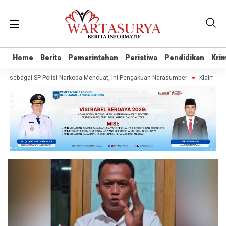
Home
Home
Berita
Berita
Pemerintahan
Pemerintahan
Peristiwa
Peristiwa
Pendidikan
Pendidikan
Krim
Krim
 sebagai SP Polisi Narkoba Mencuat, Ini Pengakuan Narasumber
Klaim Wart