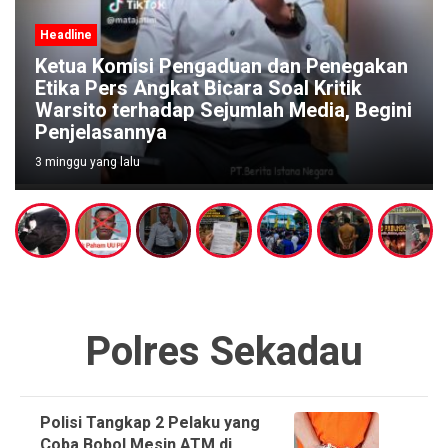
Headline
gaduan dan Penegakan
icara Soal Kritik
Pengaduan Warga Meng
Sejumlah Media, Begini
Diminta Segera Buba
Judi di Pucangsari P
4 minggu yang lalu
Polres Sekadau
Polisi Tangkap 2 Pelaku yang
Coba Bobol Mesin ATM di