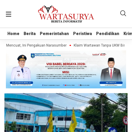
Home
Home
Berita
Berita
Pemerintahan
Pemerintahan
Peristiwa
Peristiwa
Pendidikan
Pendidikan
Krim
Krim
ba Mencuat, Ini Pengakuan Narasumber
Klaim Wartawan Tanpa UKW Bisa Dipid