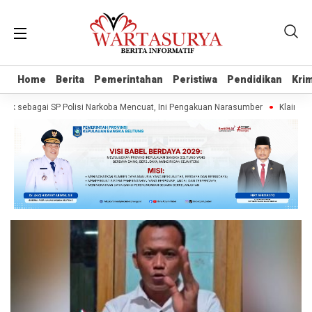
Home
Home
Berita
Berita
Pemerintahan
Pemerintahan
Peristiwa
Peristiwa
Pendidikan
Pendidikan
Krim
Krim
k sebagai SP Polisi Narkoba Mencuat, Ini Pengakuan Narasumber
Klaim War