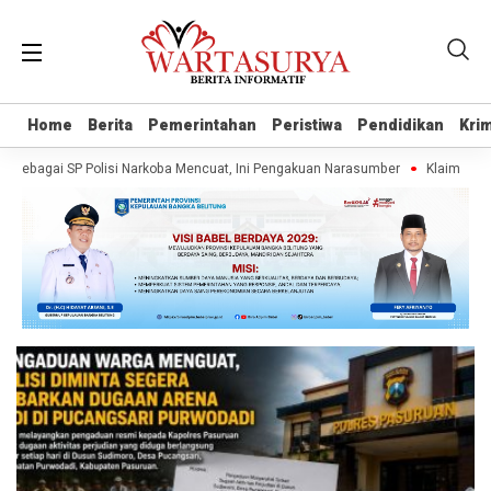
Home
Home
Berita
Berita
Pemerintahan
Pemerintahan
Peristiwa
Peristiwa
Pendidikan
Pendidikan
Krim
Krim
sebagai SP Polisi Narkoba Mencuat, Ini Pengakuan Narasumber
Klaim Warta