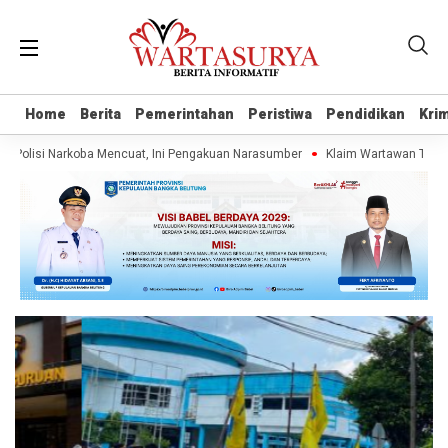
Home
Home
Berita
Berita
Pemerintahan
Pemerintahan
Peristiwa
Peristiwa
Pendidikan
Pendidikan
Krim
Krim
Polisi Narkoba Mencuat, Ini Pengakuan Narasumber
Klaim Wartawan Tanpa U