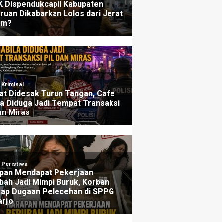
ers
Penjelasannya
u yang lalu
3 minggu yang lalu