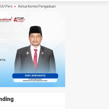
s
Ketua Komisi Pengaduan dan Penegakan Etika Pers Angkat Bicara Soa
nding