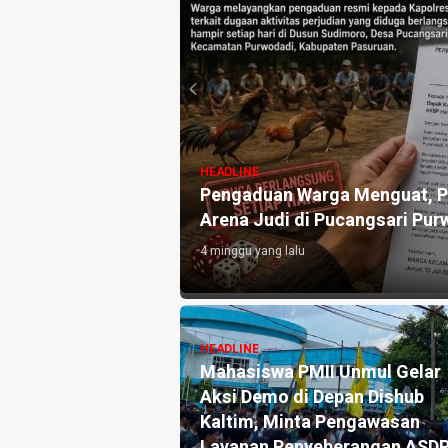
HEADLINE
uat, Ini Pengakuan
Pengaduan Warga Menguat, Po
Arena Judi di Pucangsari Pur
4 minggu yang lalu
HEADLINE
Pengaduan dan
Mahasiswa PMII Unmul Gelar
ka Pers Angkat
Aksi Demo di Depan Dishub
tik Warsito
Kaltim, Minta Pengawasan
lah Media, Begini
Layanan Penyeberangan ASD