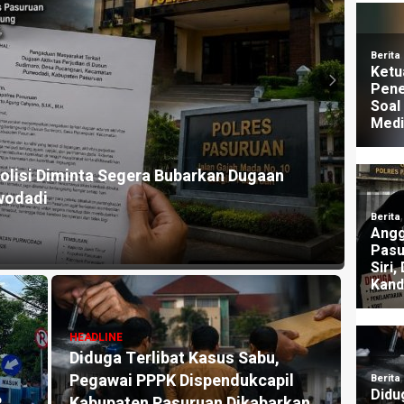
HEADLI
lisi Diminta Segera Bubarkan Dugaan
Dugaa
wodadi
Nara
1 mingg
HEADLINE
Diduga Terlibat Kasus Sabu,
HEADLI
Pegawai PPPK Dispendukcapil
Klai
P
Kabupaten Pasuruan Dikabarkan
Dipid