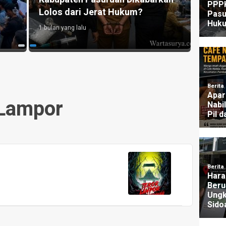
Lolos dari Jerat Hukum?
UU P
1 bulan yang lalu
3 mingg
Lampor