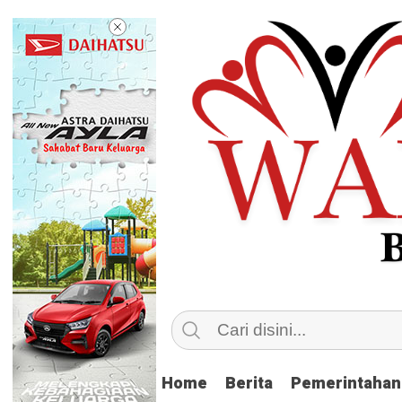
Home
Home
Berita
Berita
Pemerintahan
Pemerintahan