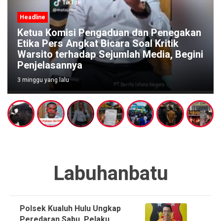
Headline
Pengaduan Warga Menguat, Polisi
Diminta Segera Bubarkan Dugaan Arena
Judi di Pucangsari Purwodadi
4 minggu yang lalu
Labuhanbatu
Polsek Kualuh Hulu Ungkap
Peredaran Sabu, Pelaku