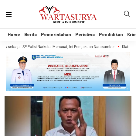
Home
Home
Berita
Berita
Pemerintahan
Pemerintahan
Peristiwa
Peristiwa
Pendidikan
Pendidikan
Krim
Krim
k sebagai SP Polisi Narkoba Mencuat, Ini Pengakuan Narasumber
Klaim War