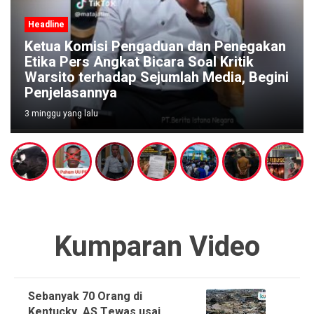
Headline
Ketua Komisi Pengaduan dan Penegakan
Etika Pers Angkat Bicara Soal Kritik
Warsito terhadap Sejumlah Media, Begini
Penjelasannya
3 minggu yang lalu
Kumparan Video
Sebanyak 70 Orang di
Kentucky, AS Tewas usai