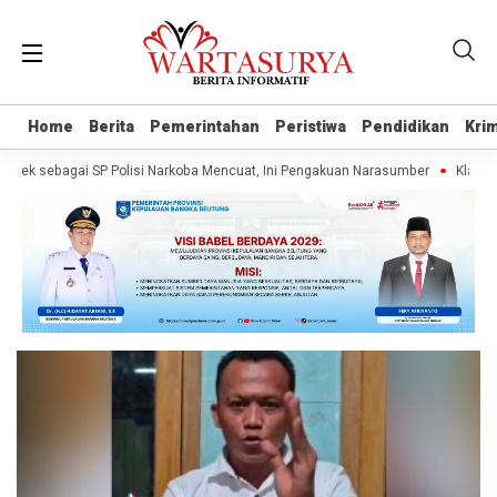
Home
Home
Berita
Berita
Pemerintahan
Pemerintahan
Peristiwa
Peristiwa
Pendidikan
Pendidikan
Krim
Krim
ek sebagai SP Polisi Narkoba Mencuat, Ini Pengakuan Narasumber
Klaim Wa