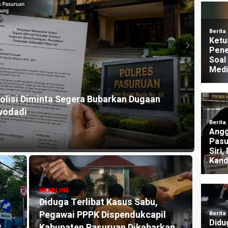
HEADLI
lisi Diminta Segera Bubarkan Dugaan
Dugaa
wodadi
Nara
1 mingg
HEADLINE
Diduga Terlibat Kasus Sabu,
HEADLI
Pegawai PPPK Dispendukcapil
Klai
P
Kabupaten Pasuruan Dikabarkan
Dipid