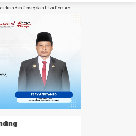
an Penegakan Etika Pers Angkat Bicara Soal Kritik Warsito terhadap Se
nding