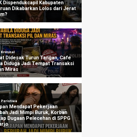
ers
Penjelasannya
u yang lalu
3 minggu yang lalu