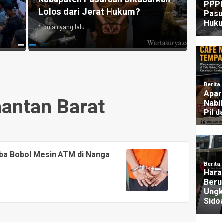
Lolos dari Jerat Hukum?
UU P
1 bulan yang lalu
3 mingg
antan Barat
oba Bobol Mesin ATM di Nanga