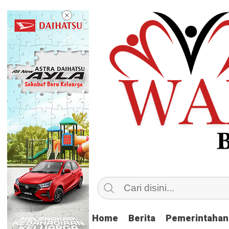
Home
Home
Berita
Berita
Pemerintahan
Pemerintahan