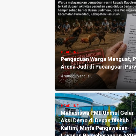
HEADLINE
uat, Ini Pengakuan
Pengaduan Warga Menguat, Po
Arena Judi di Pucangsari Pur
4 minggu yang lalu
HEADLINE
Pengaduan dan
Mahasiswa PMII Unmul Gelar
ka Pers Angkat
Aksi Demo di Depan Dishub
tik Warsito
Kaltim, Minta Pengawasan
lah Media, Begini
Layanan Penyeberangan ASD