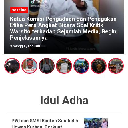
Headline
n Penegakan
l Kritik
Pengaduan Warga Menguat, Pol
Media, Begini
Diminta Segera Bubarkan Duga
Judi di Pucangsari Purwodadi
4 minggu yang lalu
Idul Adha
PWI dan SMSI Banten Sembelih
Hewan Kurban, Perkuat