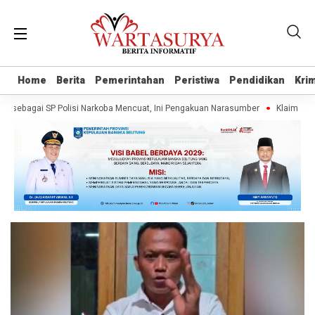
Home
Home
Berita
Berita
Pemerintahan
Pemerintahan
Peristiwa
Peristiwa
Pendidikan
Pendidikan
Krim
Krim
sebagai SP Polisi Narkoba Mencuat, Ini Pengakuan Narasumber
Klaim Warta