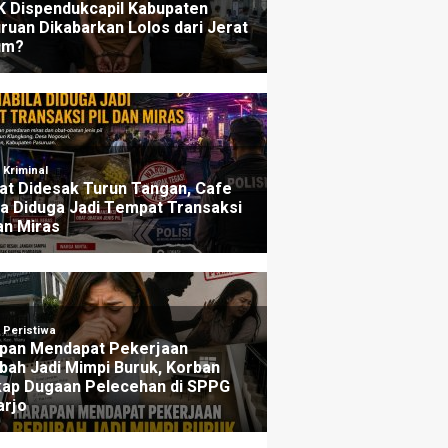
ers
Penjelasannya
u yang lalu
3 minggu yang lalu