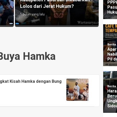
Lolos dari Jerat Hukum?
UU P
1 bulan yang lalu
3 mingg
 Buya Hamka
ngkat Kisah Hamka dengan Bung