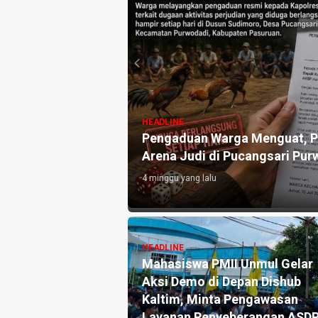
HEADLINE
uat, Ini Pengakuan
Pengaduan Warga Menguat, Po
Arena Judi di Pucangsari Pur
4 minggu yang lalu
HEADLINE
Pengaduan dan
Mahasiswa PMII Unmul Gelar
ka Pers Angkat
Aksi Demo di Depan Dishub
tik Warsito
Kaltim, Minta Pengawasan
lah Media, Begini
Layanan Penyeberangan ASD