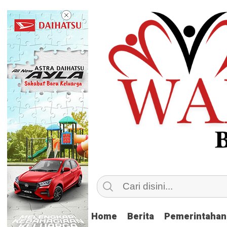
Home
Home
Berita
Berita
Pemerintahan
Pemerintahan