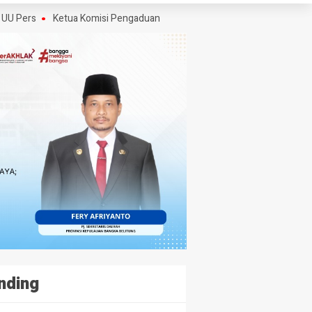
s
Ketua Komisi Pengaduan dan Penegakan Etika Pers Angkat Bicara Soa
nding