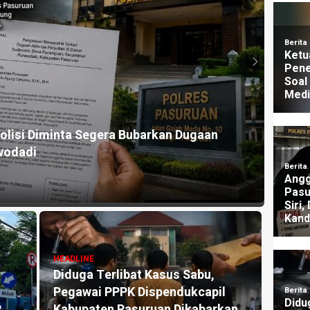
HEADLI
lisi Diminta Segera Bubarkan Dugaan
Dugaa
wodadi
Nara
1 mingg
HEADLINE
Diduga Terlibat Kasus Sabu,
HEADLI
Pegawai PPPK Dispendukcapil
Klai
P
Kabupaten Pasuruan Dikabarkan
Dipid