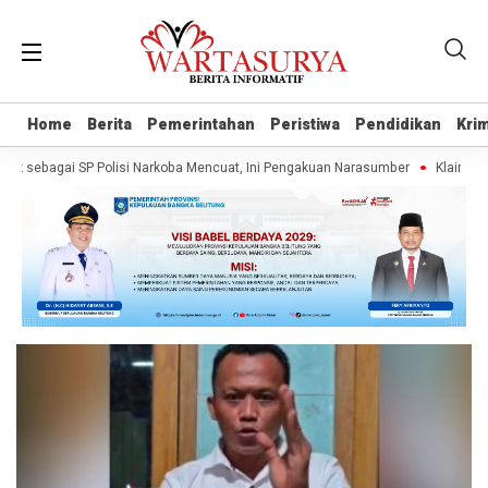
Home
Home
Berita
Berita
Pemerintahan
Pemerintahan
Peristiwa
Peristiwa
Pendidikan
Pendidikan
Krim
Krim
k sebagai SP Polisi Narkoba Mencuat, Ini Pengakuan Narasumber
Klaim Wart