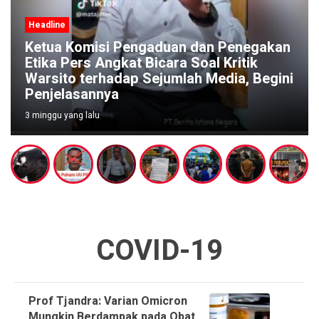
Headline
akan
Pengaduan Warga Menguat, Polisi
gini
Diminta Segera Bubarkan Dugaan Arena
Judi di Pucangsari Purwodadi
4 minggu yang lalu
COVID-19
Prof Tjandra: Varian Omicron
Mungkin Berdampak pada Obat