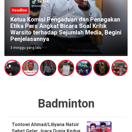
Headline
Ketua Komisi Pengaduan dan Penegakan
Etika Pers Angkat Bicara Soal Kritik
Warsito terhadap Sejumlah Media, Begini
Penjelasannya
3 minggu yang lalu
Badminton
Tontowi Ahmad/Liliyana Natsir
Sabet Gelar Juara Dunia Kedua