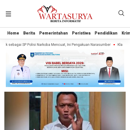
Home
Home
Berita
Berita
Pemerintahan
Pemerintahan
Peristiwa
Peristiwa
Pendidikan
Pendidikan
Krim
Krim
k sebagai SP Polisi Narkoba Mencuat, Ini Pengakuan Narasumber
Klaim War