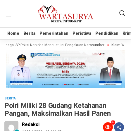
Home
Home
Berita
Berita
Pemerintahan
Pemerintahan
Peristiwa
Peristiwa
Pendidikan
Pendidikan
Krim
Krim
gai SP Polisi Narkoba Mencuat, Ini Pengakuan Narasumber
Klaim Wartawan 
BERITA
Polri Miliki 28 Gudang Ketahanan
Pangan, Maksimalkan Hasil Panen
9
Redaksi