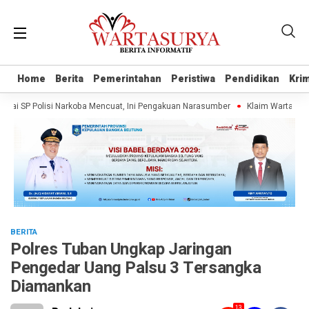
Home
Home
Berita
Berita
Pemerintahan
Pemerintahan
Peristiwa
Peristiwa
Pendidikan
Pendidikan
Krim
Krim
SP Polisi Narkoba Mencuat, Ini Pengakuan Narasumber
Klaim Wartawan Tanpa
BERITA
Polres Tuban Ungkap Jaringan
Pengedar Uang Palsu 3 Tersangka
Diamankan
13