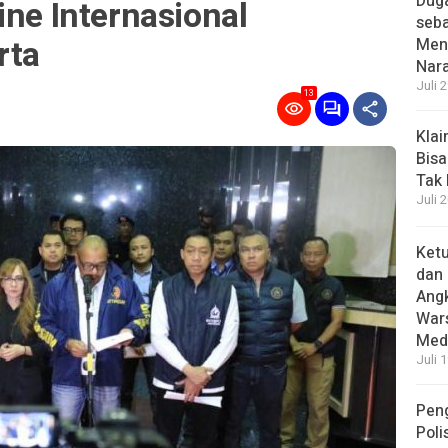
Dug
ine Internasional
seba
rta
Menc
Nar
Juli 
13
Kla
Bisa
Tak
Juli 
Ket
dan 
Angk
Wars
Medi
Juli 
Pen
Poli