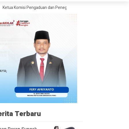
i Pengaduan dan Penegakan Etika Pers Angkat Bicara Soal Kritik Warsit
erita Terbaru