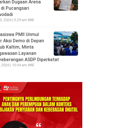
arkan Dugaan Arena
 di Pucangsari
wodadi
10, 2026 | 3:29 am WIB
asiswa PMII Unmul
r Aksi Demo di Depan
ub Kaltim, Minta
gawasan Layanan
yeberangan ASDP Diperketat
8, 2026 | 10:34 am WIB