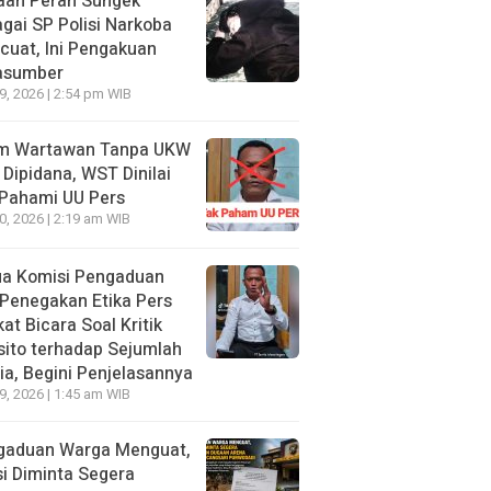
aan Peran Sungek
gai SP Polisi Narkoba
uat, Ini Pengakuan
asumber
29, 2026 | 2:54 pm WIB
im Wartawan Tanpa UKW
 Dipidana, WST Dinilai
 Pahami UU Pers
20, 2026 | 2:19 am WIB
ua Komisi Pengaduan
Penegakan Etika Pers
at Bicara Soal Kritik
ito terhadap Sejumlah
a, Begini Penjelasannya
19, 2026 | 1:45 am WIB
gaduan Warga Menguat,
si Diminta Segera