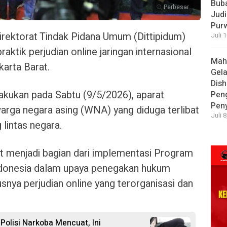
Bub
Perbesar
Judi
Pur
rektorat Tindak Pidana Umum (Dittipidum)
Juli 
ktik perjudian online jaringan internasional
Mah
arta Barat.
Gela
Dish
akukan pada Sabtu (9/5/2026), aparat
Pen
Pen
ga negara asing (WNA) yang diduga terlibat
Juli 
 lintas negara.
t menjadi bagian dari implementasi Program
Indonesia dalam upaya penegakan hukum
usnya perjudian online yang terorganisasi dan
olisi Narkoba Mencuat, Ini