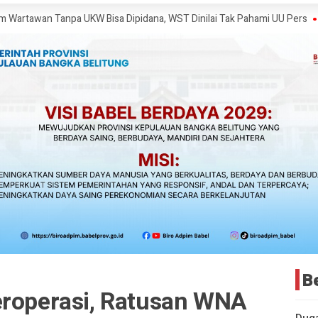
anpa UKW Bisa Dipidana, WST Dinilai Tak Pahami UU Pers
Ketua Komis
B
eroperasi, Ratusan WNA