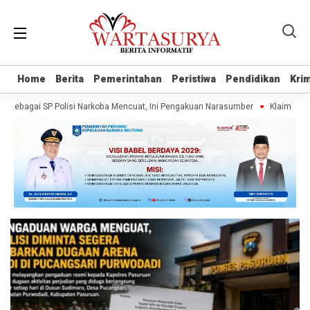
Home
Home
Berita
Berita
Pemerintahan
Pemerintahan
Peristiwa
Peristiwa
Pendidikan
Pendidikan
Krim
Krim
ebagai SP Polisi Narkoba Mencuat, Ini Pengakuan Narasumber
Klaim Wartaw